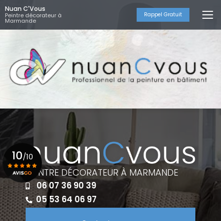
Aller
Nuan C'Vous
au
Rappel Gratuit
Peintre décorateur à
Marmande
contenu
principal
10
/10
PEINTRE DÉCORATEUR À MARMANDE
06 07 36 90 39
Voir le certificat
05 53 64 06 97