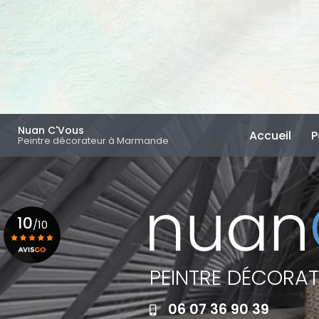
Aller
au
contenu
principal
Navigation principal
Nuan C'Vous
Accueil
P
Peintre décorateur à Marmande
10
/10
PEINTRE DÉCORA
Voir le certificat
06 07 36 90 39