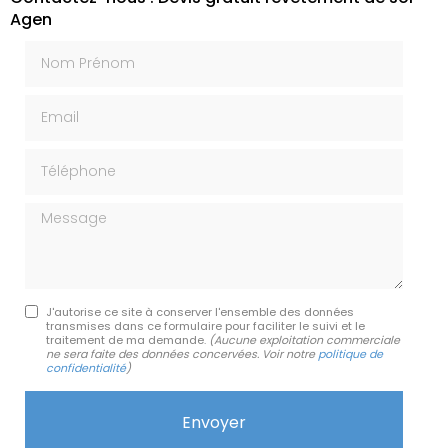
Agen
Nom Prénom
Email
Téléphone
Message
J'autorise ce site à conserver l'ensemble des données
transmises dans ce formulaire pour faciliter le suivi et le
traitement de ma demande.
(Aucune exploitation commerciale
ne sera faite des données concervées. Voir notre
politique de
confidentialité
)