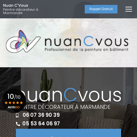
Aller
Nuan C'Vous
au
Rappel Gratuit
Peintre décorateur à
Marmande
contenu
principal
10
/10
PEINTRE DÉCORATEUR À MARMANDE
06 07 36 90 39
Voir le certificat
05 53 64 06 97