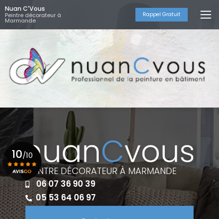
Aller
Nuan C'Vous
au
Rappel Gratuit
Peintre décorateur à
Marmande
contenu
principal
10
/10
PEINTRE DÉCORATEUR À MARMANDE
06 07 36 90 39
Voir le certificat
05 53 64 06 97