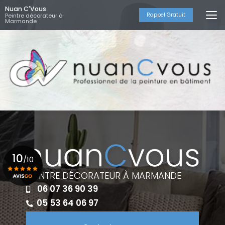
Aller
Nuan C'Vous
au
Rappel Gratuit
Peintre décorateur à
Marmande
contenu
principal
10
/10
PEINTRE DÉCORATEUR À MARMANDE
06 07 36 90 39
Voir le certificat
05 53 64 06 97