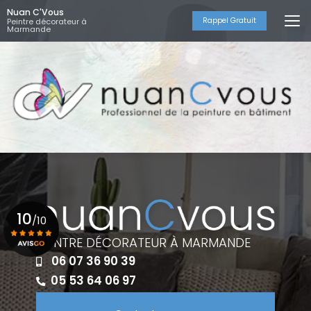
Aller
Nuan C'Vous
au
Rappel Gratuit
Peintre décorateur à
Marmande
contenu
principal
10
/10
PEINTRE DÉCORATEUR À MARMANDE
06 07 36 90 39
Voir le certificat
05 53 64 06 97