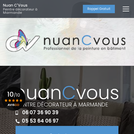
Aller
Nuan C'Vous
au
Rappel Gratuit
Peintre décorateur à
Marmande
contenu
principal
10
/10
PEINTRE DÉCORATEUR À MARMANDE
06 07 36 90 39
Voir le certificat
05 53 64 06 97