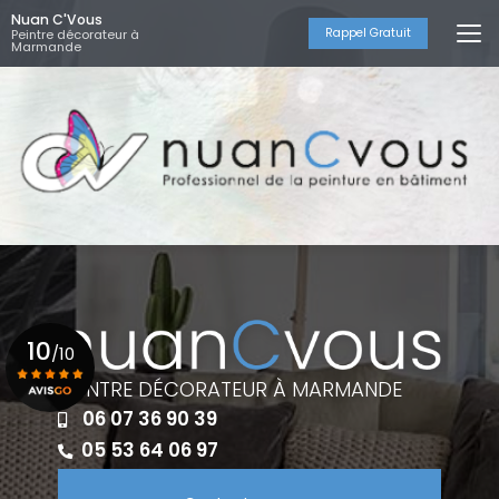
Aller
Nuan C'Vous
au
Rappel Gratuit
Peintre décorateur à
Marmande
contenu
principal
10
/10
PEINTRE DÉCORATEUR À MARMANDE
06 07 36 90 39
Voir le certificat
05 53 64 06 97