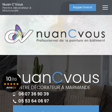
Aller
Nuan C'Vous
au
Rappel Gratuit
Peintre décorateur à
Marmande
contenu
principal
10
/10
PEINTRE DÉCORATEUR À MARMANDE
06 07 36 90 39
Voir le certificat
05 53 64 06 97