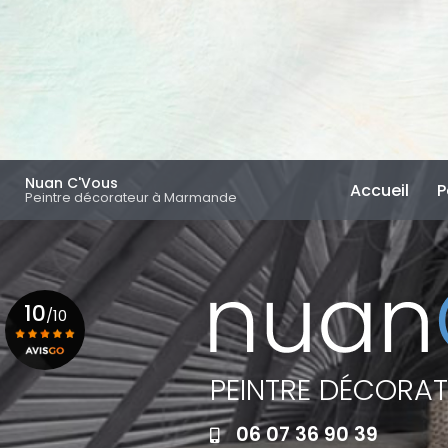
Aller
au
contenu
principal
Navigation principal
Nuan C'Vous
Accueil
P
Peintre décorateur à Marmande
10
/10
PEINTRE DÉCORA
Voir le certificat
06 07 36 90 39