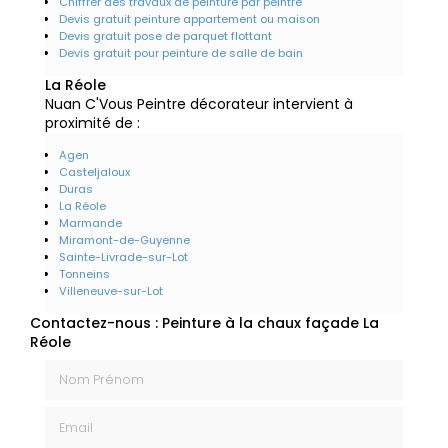
Chiffrer des travaux de peinture par peintre
Devis gratuit peinture appartement ou maison
Devis gratuit pose de parquet flottant
Devis gratuit pour peinture de salle de bain
La Réole
Nuan C'Vous Peintre décorateur intervient à
proximité de :
Agen
Casteljaloux
Duras
La Réole
Marmande
Miramont-de-Guyenne
Sainte-Livrade-sur-Lot
Tonneins
Villeneuve-sur-Lot
Contactez-nous : Peinture à la chaux façade La
Réole
Nom Prénom
Email