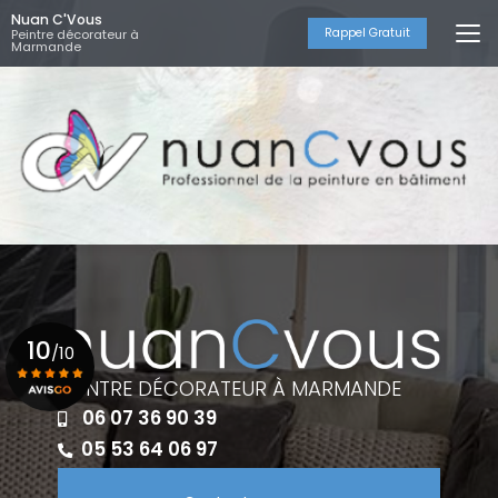
Aller
Nuan C'Vous
au
Rappel Gratuit
Peintre décorateur à
Marmande
contenu
principal
10
/10
PEINTRE DÉCORATEUR À MARMANDE
06 07 36 90 39
Voir le certificat
05 53 64 06 97