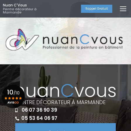
Aller
Nuan C'Vous
au
Rappel Gratuit
Peintre décorateur à
Marmande
contenu
principal
10
/10
PEINTRE DÉCORATEUR À MARMANDE
06 07 36 90 39
Voir le certificat
05 53 64 06 97