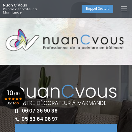
Aller
Nuan C'Vous
au
Rappel Gratuit
Peintre décorateur à
Marmande
contenu
principal
10
/10
PEINTRE DÉCORATEUR À MARMANDE
06 07 36 90 39
Voir le certificat
05 53 64 06 97