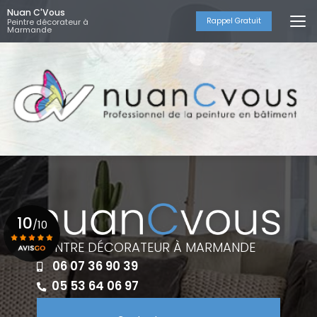
Aller
Nuan C'Vous
au
Rappel Gratuit
Peintre décorateur à
Marmande
contenu
principal
10
/10
PEINTRE DÉCORATEUR À MARMANDE
06 07 36 90 39
Voir le certificat
05 53 64 06 97