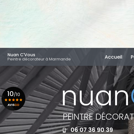
Aller
au
contenu
principal
Navigation principal
Nuan C'Vous
Accueil
P
Peintre décorateur à Marmande
10
/10
PEINTRE DÉCORA
Voir le certificat
06 07 36 90 39