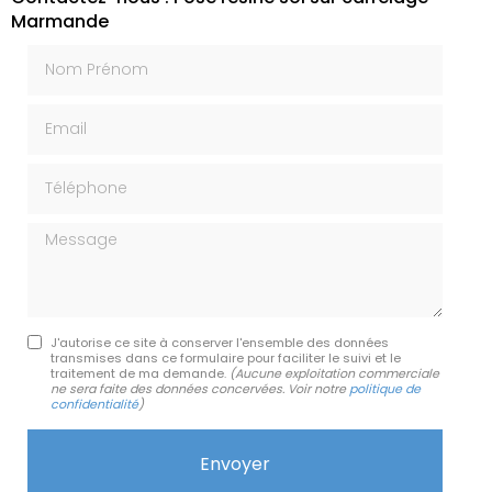
Marmande
Nom Prénom
Email
Téléphone
Message
J'autorise ce site à conserver l'ensemble des données
transmises dans ce formulaire pour faciliter le suivi et le
traitement de ma demande.
(Aucune exploitation commerciale
ne sera faite des données concervées. Voir notre
politique de
confidentialité
)