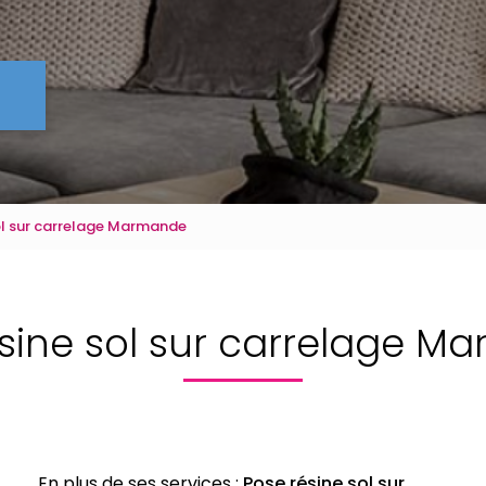
ol sur carrelage Marmande
sine sol sur carrelage 
En plus de ses services :
Pose résine sol sur