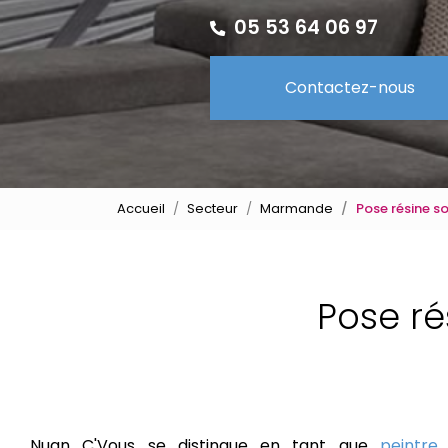
05 53 64 06 97
Contactez-nous
Accueil
Secteur
Marmande
Pose résine s
Pose ré
Nuan C'Vous se distingue en tant que
peintre