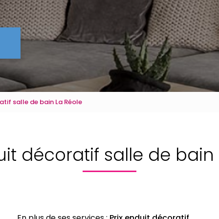
atif salle de bain La Réole
uit décoratif salle de bain
En plus de ses services :
Prix enduit décoratif