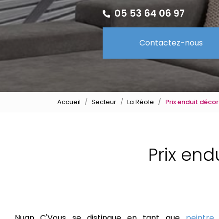
05 53 64 06 97
Contactez-nous
Accueil
Secteur
La Réole
Prix enduit décor
Prix end
Nuan C'Vous se distingue en tant que
peintre