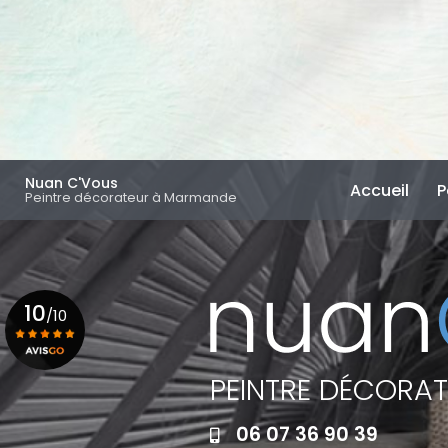
Aller
au
contenu
principal
Navigation principal
Nuan C'Vous
Accueil
P
Peintre décorateur à Marmande
10
/10
PEINTRE DÉCORA
Voir le certificat
06 07 36 90 39