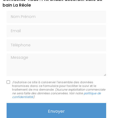
bain La Réole
Nom Prénom
Email
Téléphone
Message
J'autorise ce site à conserver l'ensemble des données
transmises dans ce formulaire pour faciliter le suivi et le
traitement de ma demande.
(Aucune exploitation commerciale
ne sera faite des données concervées. Voir notre
politique de
confidentialité
)