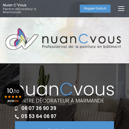
Aller
Nuan C'Vous
au
Rappel Gratuit
Peintre décorateur à
Marmande
contenu
principal
10
/10
PEINTRE DÉCORATEUR À MARMANDE
06 07 36 90 39
Voir le certificat
05 53 64 06 97