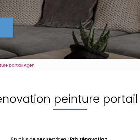
ture portail Agen
rénovation peinture portai
En plus de ses services :
Prix rénovation