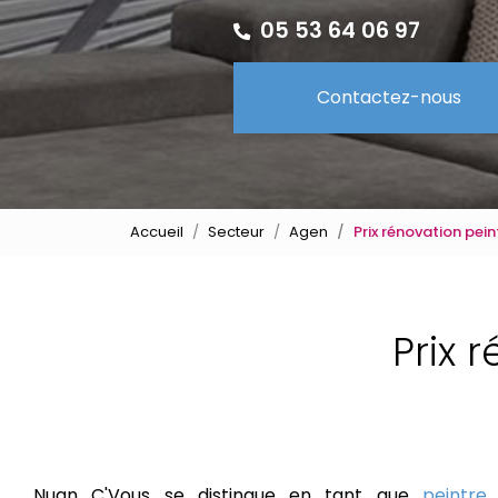
05 53 64 06 97
Contactez-nous
Accueil
Secteur
Agen
Prix rénovation pein
Prix 
Nuan C'Vous se distingue en tant que
peintre