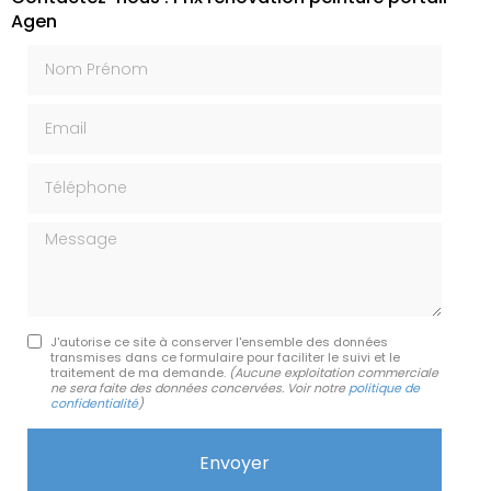
Agen
Nom Prénom
Email
Téléphone
Message
J'autorise ce site à conserver l'ensemble des données
transmises dans ce formulaire pour faciliter le suivi et le
traitement de ma demande.
(Aucune exploitation commerciale
ne sera faite des données concervées. Voir notre
politique de
confidentialité
)