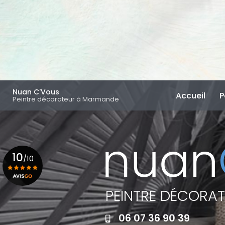
Aller
au
contenu
principal
Navigation principal
Nuan C'Vous
Accueil
P
Peintre décorateur à Marmande
10
/10
PEINTRE DÉCORA
Voir le certificat
06 07 36 90 39