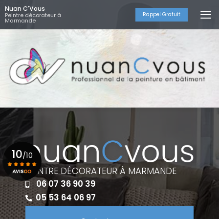
Aller
Nuan C'Vous
au
Rappel Gratuit
Peintre décorateur à
Marmande
contenu
principal
10
/10
PEINTRE DÉCORATEUR À MARMANDE
06 07 36 90 39
Voir le certificat
05 53 64 06 97