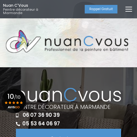
Aller
Nuan C'Vous
au
Rappel Gratuit
Peintre décorateur à
Marmande
contenu
principal
10
/10
PEINTRE DÉCORATEUR À MARMANDE
06 07 36 90 39
Voir le certificat
05 53 64 06 97