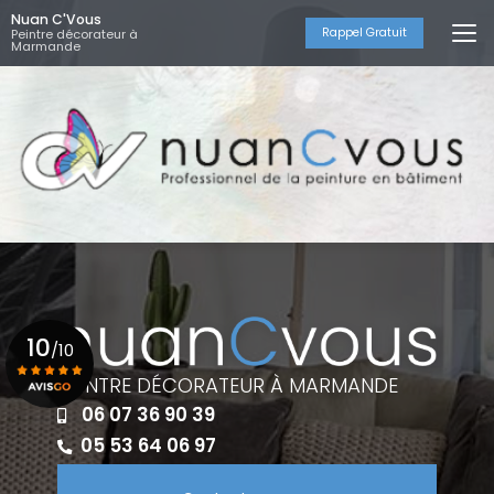
Aller
Nuan C'Vous
au
Rappel Gratuit
Peintre décorateur à
Marmande
contenu
principal
10
/10
PEINTRE DÉCORATEUR À MARMANDE
06 07 36 90 39
Voir le certificat
05 53 64 06 97