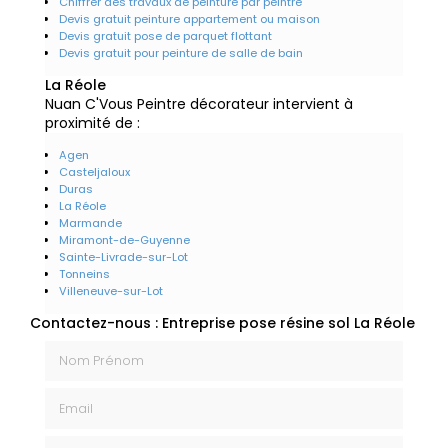
Chiffrer des travaux de peinture par peintre
Devis gratuit peinture appartement ou maison
Devis gratuit pose de parquet flottant
Devis gratuit pour peinture de salle de bain
La Réole
Nuan C'Vous Peintre décorateur intervient à
proximité de :
Agen
Casteljaloux
Duras
La Réole
Marmande
Miramont-de-Guyenne
Sainte-Livrade-sur-Lot
Tonneins
Villeneuve-sur-Lot
Contactez-nous : Entreprise pose résine sol La Réole
Nom Prénom
Email
Téléphone