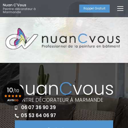
Aller
Nuan C'Vous
au
Rappel Gratuit
Peintre décorateur à
Marmande
contenu
principal
10
/10
PEINTRE DÉCORATEUR À MARMANDE
06 07 36 90 39
Voir le certificat
05 53 64 06 97