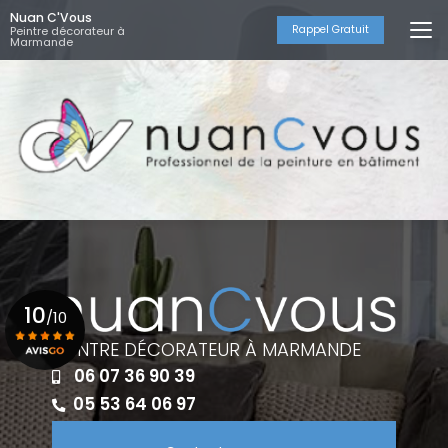
Aller
Nuan C'Vous
au
Rappel Gratuit
Peintre décorateur à
Marmande
contenu
principal
10
/10
PEINTRE DÉCORATEUR À MARMANDE
06 07 36 90 39
Voir le certificat
05 53 64 06 97