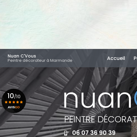
Aller
au
contenu
principal
Navigation principal
Nuan C'Vous
Accueil
P
Peintre décorateur à Marmande
10
/10
PEINTRE DÉCORA
Voir le certificat
06 07 36 90 39