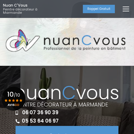
Aller
Nuan C'Vous
au
Rappel Gratuit
Peintre décorateur à
Marmande
contenu
principal
10
/10
PEINTRE DÉCORATEUR À MARMANDE
06 07 36 90 39
Voir le certificat
05 53 64 06 97