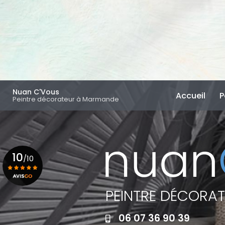
Aller
au
contenu
principal
Navigation principal
Nuan C'Vous
Accueil
P
Peintre décorateur à Marmande
10
/10
PEINTRE DÉCORA
Voir le certificat
06 07 36 90 39