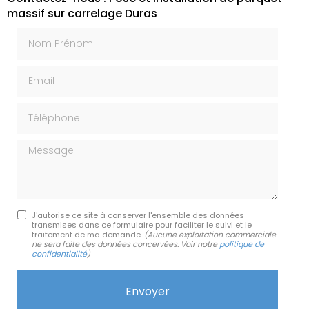
massif sur carrelage Duras
Nom Prénom
Email
Téléphone
Message
J'autorise ce site à conserver l'ensemble des données
transmises dans ce formulaire pour faciliter le suivi et le
traitement de ma demande.
(Aucune exploitation commerciale
ne sera faite des données concervées. Voir notre
politique de
confidentialité
)