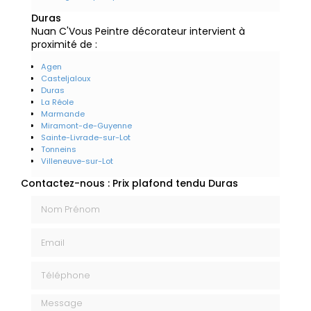
Duras
Nuan C'Vous Peintre décorateur intervient à
proximité de :
Agen
Casteljaloux
Duras
La Réole
Marmande
Miramont-de-Guyenne
Sainte-Livrade-sur-Lot
Tonneins
Villeneuve-sur-Lot
Contactez-nous : Prix plafond tendu Duras
Nom Prénom
Email
Téléphone
Message