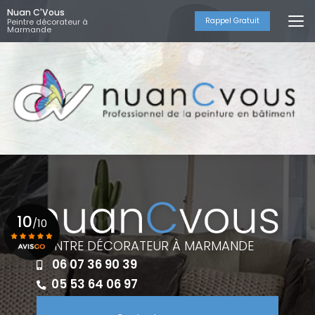
Aller
Nuan C'Vous
au
Rappel Gratuit
Peintre décorateur à
Marmande
contenu
principal
10
/10
PEINTRE DÉCORATEUR À MARMANDE
06 07 36 90 39
Voir le certificat
05 53 64 06 97